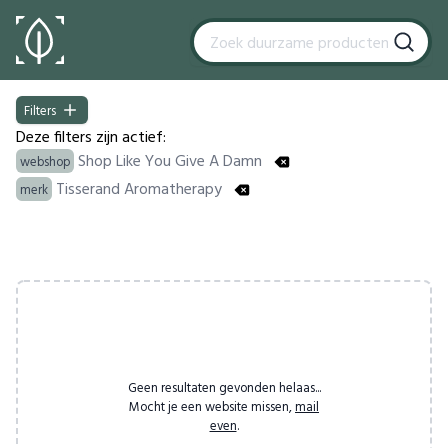
Filters
Filters
Deze filters zijn actief:
Shop Like You Give A Damn
webshop
Tisserand Aromatherapy
merk
Products
Geen resultaten gevonden helaas...
Mocht je een website missen,
mail
even
.