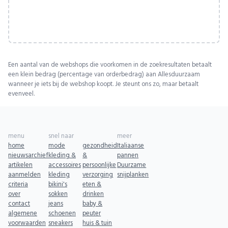
Een aantal van de webshops die voorkomen in de zoekresultaten betaalt
een klein bedrag (percentage van orderbedrag) aan Allesduurzaam
wanneer je iets bij de webshop koopt. Je steunt ons zo, maar betaalt
evenveel.
menu
snel naar
meer
home
mode
gezondheid
Italiaanse
nieuwsarchief
kleding &
&
pannen
artikelen
accessoires
persoonlijke
Duurzame
aanmelden
kleding
verzorging
snijplanken
criteria
bikini's
eten &
over
sokken
drinken
contact
jeans
baby &
algemene
schoenen
peuter
voorwaarden
sneakers
huis & tuin