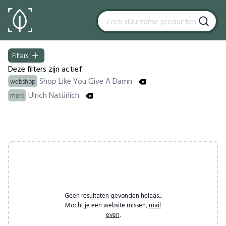
Filters
Filters
Deze filters zijn actief:
Shop Like You Give A Damn
webshop
Ulrich Natürlich
merk
Products
Geen resultaten gevonden helaas...
Mocht je een website missen,
mail
even
.