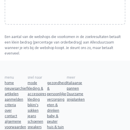
Een aantal van de webshops die voorkomen in de zoekresultaten betaalt
een klein bedrag (percentage van orderbedrag) aan Allesduurzaam
wanneer je iets bij de webshop koopt. Je steunt ons zo, maar betaalt
evenveel.
menu
snel naar
meer
home
mode
gezondheid
Italiaanse
nieuwsarchief
kleding &
&
pannen
artikelen
accessoires
persoonlijke
Duurzame
aanmelden
kleding
verzorging
snijplanken
criteria
bikini's
eten &
over
sokken
drinken
contact
jeans
baby &
algemene
schoenen
peuter
voorwaarden
sneakers
huis & tuin