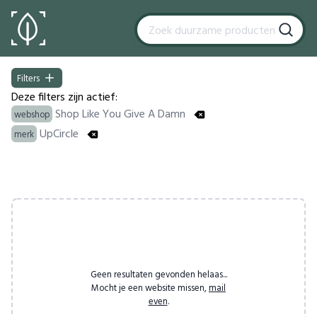
Filters
Filters
Deze filters zijn actief:
Shop Like You Give A Damn
webshop
UpCircle
merk
Products
Geen resultaten gevonden helaas...
Mocht je een website missen,
mail
even
.