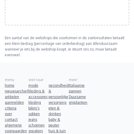
Een aantal van de webshops die voorkomen in de zoekresultaten betaalt
een klein bedrag (percentage van orderbedrag) aan Allesduurzaam
wanneer je iets bij de webshop koopt. Je steunt ons zo, maar betaalt
evenveel.
menu
snel naar
meer
home
mode
gezondheid
Italiaanse
nieuwsarchief
kleding &
&
pannen
artikelen
accessoires
persoonlijke
Duurzame
aanmelden
kleding
verzorging
snijplanken
criteria
bikini's
eten &
over
sokken
drinken
contact
jeans
baby &
algemene
schoenen
peuter
voorwaarden
sneakers
huis & tuin