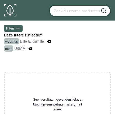
Filters
Filters
Deze filters zijn actief:
Dille & Kamille
webshop
URMA
merk
Products
Geen resultaten gevonden helaas...
Mocht je een website missen,
mail
even
.