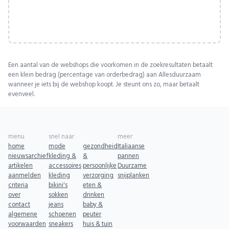
Een aantal van de webshops die voorkomen in de zoekresultaten betaalt
een klein bedrag (percentage van orderbedrag) aan Allesduurzaam
wanneer je iets bij de webshop koopt. Je steunt ons zo, maar betaalt
evenveel.
menu
snel naar
meer
home
mode
gezondheid
Italiaanse
nieuwsarchief
kleding &
&
pannen
artikelen
accessoires
persoonlijke
Duurzame
aanmelden
kleding
verzorging
snijplanken
criteria
bikini's
eten &
over
sokken
drinken
contact
jeans
baby &
algemene
schoenen
peuter
voorwaarden
sneakers
huis & tuin