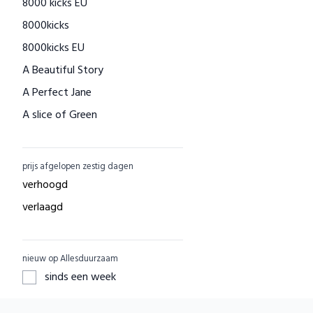
8000 kicks EU
Houtenspeelgoed-shop.nl
8000kicks
Menstruatiecups.nl
8000kicks EU
Natural Heroes
A Beautiful Story
Waschbär
A Perfect Jane
Big Green Smile
A slice of Green
Little Indians
AAI made with love
EcuaFina
ACBC
GreenPicnic
prijs afgelopen zestig dagen
ACE
Nature's Gift
verhoogd
ADUH
Dille & Kamille
verlaagd
AEG
Shop Like You Give A Damn
AFORA.WORLD
ZO Schoon
nieuw op Allesduurzaam
AGAZI
Yarrah
sinds een week
APOMANUM
Aku Woodpanel