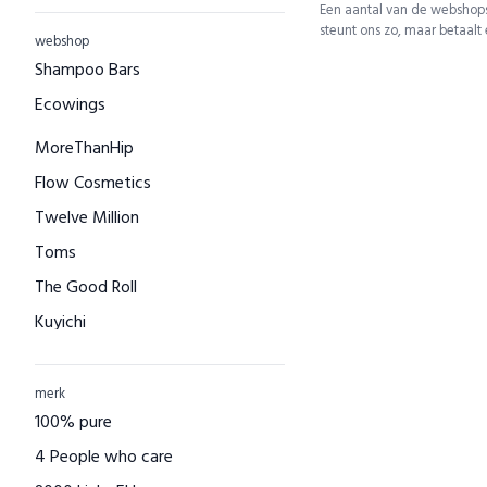
Een aantal van de webshops
steunt ons zo, maar betaalt
webshop
Shampoo Bars
Ecowings
MoreThanHip
Flow Cosmetics
Twelve Million
Toms
The Good Roll
Kuyichi
Bamboo Basics
Bamigo
merk
100% pure
CAYBOO
4 People who care
Green Jump