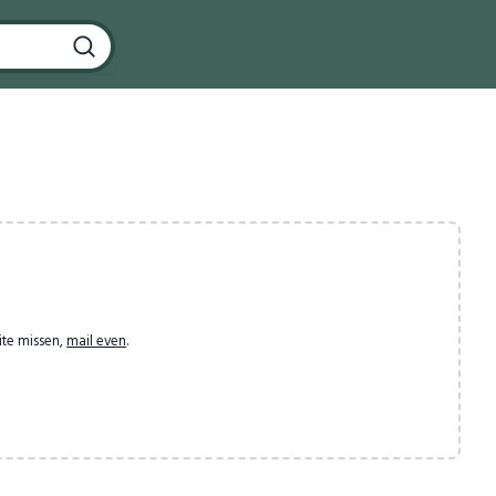
ite missen,
mail even
.