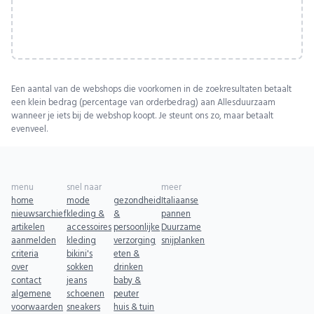
Een aantal van de webshops die voorkomen in de zoekresultaten betaalt
een klein bedrag (percentage van orderbedrag) aan Allesduurzaam
wanneer je iets bij de webshop koopt. Je steunt ons zo, maar betaalt
evenveel.
menu
snel naar
meer
home
mode
gezondheid
Italiaanse
nieuwsarchief
kleding &
&
pannen
artikelen
accessoires
persoonlijke
Duurzame
aanmelden
kleding
verzorging
snijplanken
criteria
bikini's
eten &
over
sokken
drinken
contact
jeans
baby &
algemene
schoenen
peuter
voorwaarden
sneakers
huis & tuin