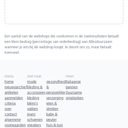
Een aantal van de webshops die voorkomen in de zoekresultaten betaalt
een klein bedrag (percentage van orderbedrag) aan Allesduurzaam
wanneer je iets bij de webshop koopt. Je steunt ons zo, maar betaalt
evenveel.
menu
snel naar
meer
home
mode
gezondheid
Italiaanse
nieuwsarchief
kleding &
&
pannen
artikelen
accessoires
persoonlijke
Duurzame
aanmelden
kleding
verzorging
snijplanken
criteria
bikini's
eten &
over
sokken
drinken
contact
jeans
baby &
algemene
schoenen
peuter
voorwaarden
sneakers
huis & tuin