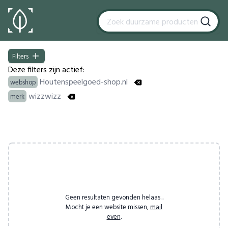
Filters
Filters
Deze filters zijn actief:
Houtenspeelgoed-shop.nl
webshop
wizzwizz
merk
Products
Geen resultaten gevonden helaas...
Mocht je een website missen,
mail
even
.