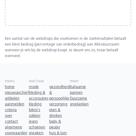
Een aantal van de webshops die voorkomen in de zoekresultaten betaalt
een klein bedrag (percentage van orderbedrag) aan Allesduurzaam
wanneer je iets bij de webshop koopt. Je steunt ons zo, maar betaalt
evenveel.
menu
snel naar
meer
home
mode
gezondheid
Italiaanse
nieuwsarchief
kleding &
&
pannen
artikelen
accessoires
persoonlijke
Duurzame
aanmelden
kleding
verzorging
snijplanken
criteria
bikini's
eten &
over
sokken
drinken
contact
jeans
baby &
algemene
schoenen
peuter
voorwaarden
sneakers
huis & tuin