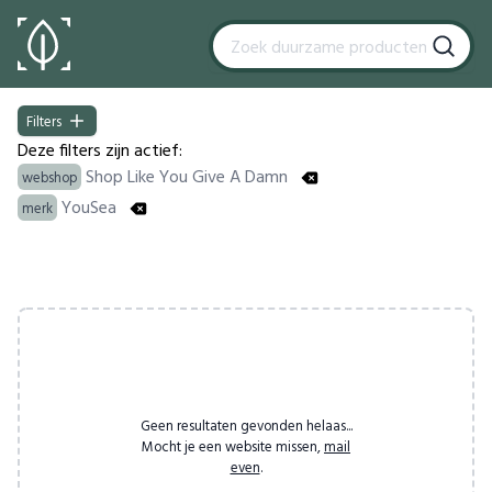
Filters
Filters
Deze filters zijn actief:
Shop Like You Give A Damn
webshop
YouSea
merk
Products
Geen resultaten gevonden helaas...
Mocht je een website missen,
mail
even
.