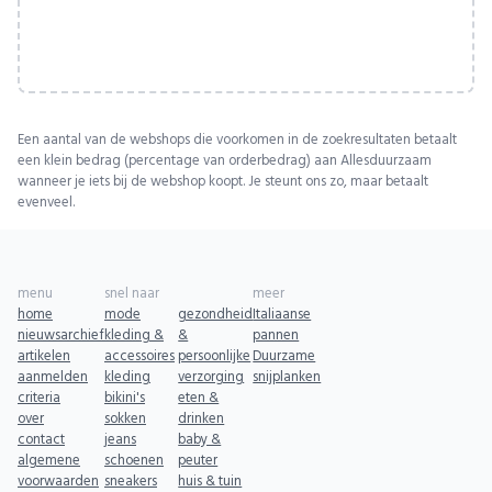
Een aantal van de webshops die voorkomen in de zoekresultaten betaalt
een klein bedrag (percentage van orderbedrag) aan Allesduurzaam
wanneer je iets bij de webshop koopt. Je steunt ons zo, maar betaalt
evenveel.
menu
snel naar
meer
home
mode
gezondheid
Italiaanse
nieuwsarchief
kleding &
&
pannen
artikelen
accessoires
persoonlijke
Duurzame
aanmelden
kleding
verzorging
snijplanken
criteria
bikini's
eten &
over
sokken
drinken
contact
jeans
baby &
algemene
schoenen
peuter
voorwaarden
sneakers
huis & tuin