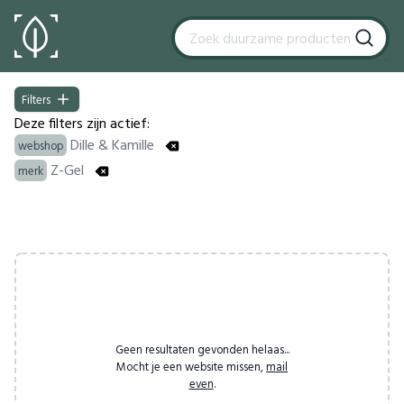
Filters
Filters
Deze filters zijn actief:
Dille & Kamille
webshop
Z-Gel
merk
Products
Geen resultaten gevonden helaas...
Mocht je een website missen,
mail
even
.