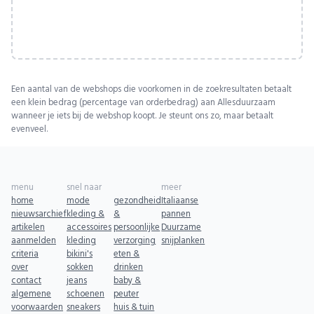
Een aantal van de webshops die voorkomen in de zoekresultaten betaalt
een klein bedrag (percentage van orderbedrag) aan Allesduurzaam
wanneer je iets bij de webshop koopt. Je steunt ons zo, maar betaalt
evenveel.
menu
snel naar
meer
home
mode
gezondheid
Italiaanse
nieuwsarchief
kleding &
&
pannen
artikelen
accessoires
persoonlijke
Duurzame
aanmelden
kleding
verzorging
snijplanken
criteria
bikini's
eten &
over
sokken
drinken
contact
jeans
baby &
algemene
schoenen
peuter
voorwaarden
sneakers
huis & tuin