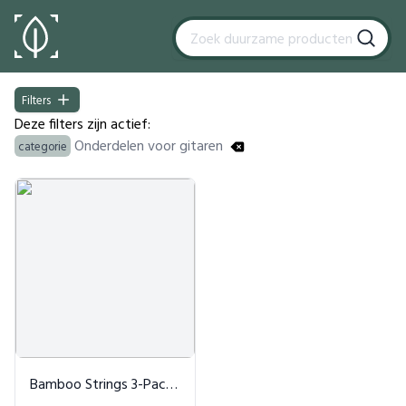
Filters
Filters
Deze filters zijn actief:
Onderdelen voor gitaren
categorie
Products
Bamboo Strings 3-Pack Bordeaux Rood