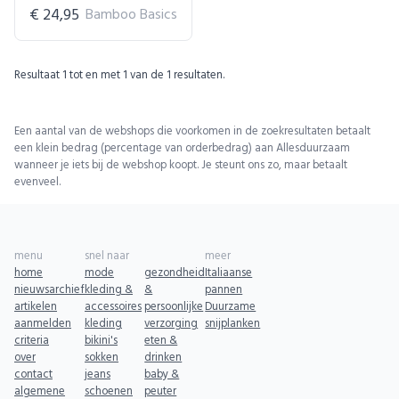
€ 24,95
Bamboo Basics
Resultaat
1
tot en met
1
van de
1
resultaten.
Een aantal van de webshops die voorkomen in de zoekresultaten betaalt
een klein bedrag (percentage van orderbedrag) aan Allesduurzaam
wanneer je iets bij de webshop koopt. Je steunt ons zo, maar betaalt
evenveel.
menu
snel naar
meer
home
mode
gezondheid
Italiaanse
nieuwsarchief
kleding &
&
pannen
artikelen
accessoires
persoonlijke
Duurzame
aanmelden
kleding
verzorging
snijplanken
criteria
bikini's
eten &
over
sokken
drinken
contact
jeans
baby &
algemene
schoenen
peuter