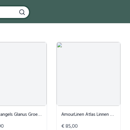
els Glanus Groene Coltrui
AmourLinen Atlas Linnen Top Wit
90
€ 85,00