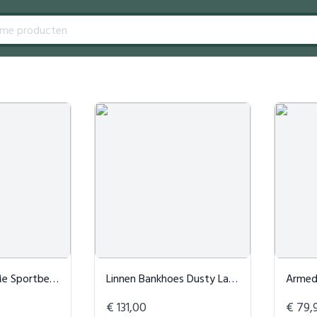
eha Breathe Wit
Linnen Bankhoes Dusty Lavender
Armedang
€ 131,00
€ 79,