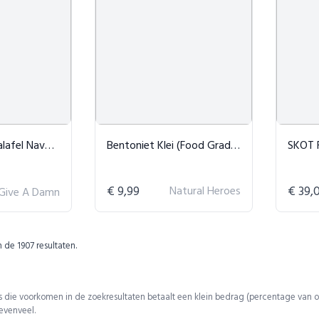
avy Sweatshirt
Bentoniet Klei (Food Grade) - 200 gram
SKOT Fash
€ 9,99
Natural Heroes
€ 39,
 Give A Damn
n de
1907
resultaten.
 die voorkomen in de zoekresultaten betaalt een klein bedrag (percentage van o
 evenveel.