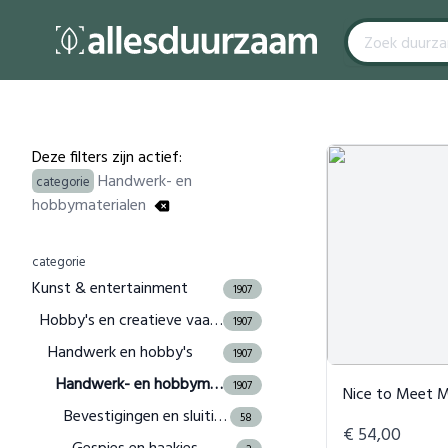
Filters
Products
Deze filters zijn actief:
Handwerk- en
categorie
hobbymaterialen
categorie
Kunst & entertainment
1907
Hobby's en creatieve vaardigheden
1907
Handwerk en hobby's
1907
Handwerk- en hobbymaterialen
1907
Nice to Meet Me Sportb
Bevestigingen en sluitingen
58
€ 54,00
Gespjes en haakjes