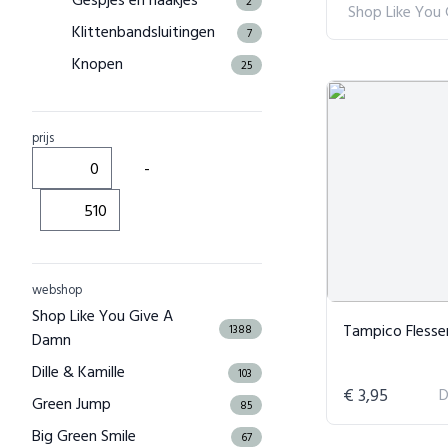
2
Shop Like You
Klittenbandsluitingen
7
Knopen
25
Ritsen
24
Handwerkdraad
3
prijs
Bloemschikdraad
3
-
Handwerkvezels
32
Draad
31
Ongesponnen vezel
1
Hobbyverf, -inkt en -vernis
webshop
14
Shop Like You Give A
Fixatieven voor kunstwerken
2
Tampico Flesse
1388
Damn
Kleurstoffen voor hobbygebruik
12
Dille & Kamille
103
Hobbyvormen en -ondergronden
17
€ 3,95
D
Green Jump
85
Hout en vormen voor hobbygebruik
7
Big Green Smile
67
Kransen en bloemendragers