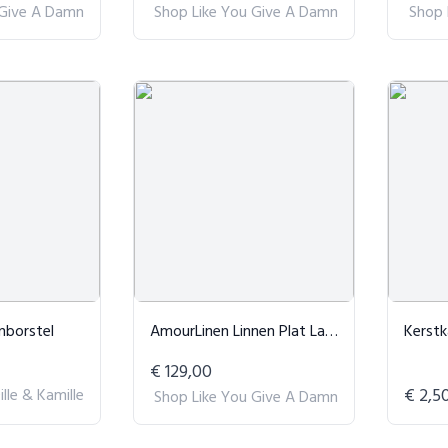
 Give A Damn
Shop Like You Give A Damn
Shop 
nborstel
AmourLinen Linnen Plat Laken Wit - AU King
Kerst
€ 129,00
ille & Kamille
€ 2,5
Shop Like You Give A Damn