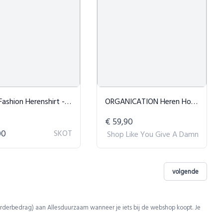
ion Herenshirt - Serious White
ORGANICATION Heren Hoodie Hoolden Coffee
€ 59,90
00
SKOT
Shop Like You Give A Damn
volgende
rderbedrag) aan Allesduurzaam wanneer je iets bij de webshop koopt. Je