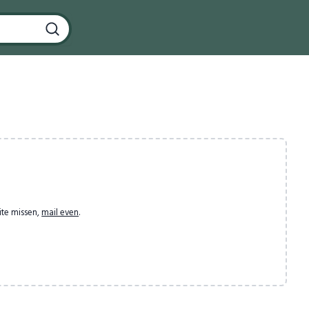
ite missen,
mail even
.