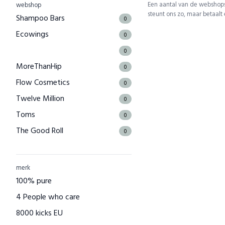
Een aantal van de webshops
webshop
steunt ons zo, maar betaalt
Shampoo Bars
0
Ecowings
0
0
MoreThanHip
0
Flow Cosmetics
0
Twelve Million
0
Toms
0
The Good Roll
0
Kuyichi
0
Bamboo Basics
0
merk
Bamigo
100% pure
0
CAYBOO
4 People who care
0
Green Jump
8000 kicks EU
0