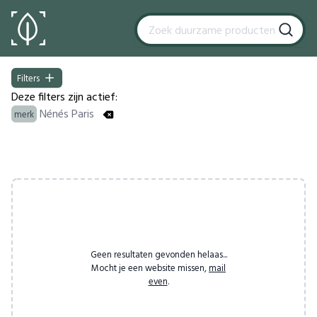
Filters
Filters
Deze filters zijn actief:
Nénés Paris
merk
Products
Geen resultaten gevonden helaas...
Mocht je een website missen,
mail
even
.