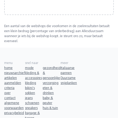
Een aantal van de webshops die voorkomen in de zoekresultaten betaalt
een klein bedrag (percentage van orderbedrag) aan Allesduurzaam
wanneer je iets bij de webshop koopt. Je steunt ons zo, maar betaalt
evenveel.
menu
snel naar
meer
home
mode
gezondheid
Italiaanse
nieuwsarchief
kleding &
&
pannen
artikelen
accessoires
persoonlijke
Duurzame
aanmelden
kleding
verzorging
snijplanken
criteria
bikini's
eten &
over
sokken
drinken
contact
jeans
baby &
algemene
schoenen
peuter
voorwaarden
sneakers
huis & tuin
privacybeleid
bagage &
tassen