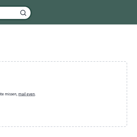
ite missen,
mail even
.