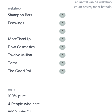
Een aantal van de webshops
steunt ons zo, maar betaalt
webshop
Shampoo Bars
0
Ecowings
0
0
MoreThanHip
0
Flow Cosmetics
0
Twelve Million
0
Toms
0
The Good Roll
0
Kuyichi
0
Bamboo Basics
0
merk
Bamigo
100% pure
0
CAYBOO
4 People who care
0
Green Jump
8000 kicks EU
0